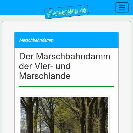
Toggl
navig
Marschbahndamm
Der Marschbahndamm
der Vier- und
Marschlande