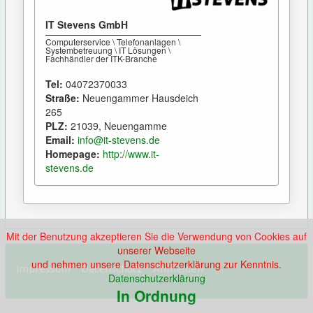
IT Stevens GmbH
Computerservice \ Telefonanlagen \
Systembetreuung \ IT Lösungen \
Fachhändler der ITK-Branche
Tel:
04072370033
Straße:
Neuengammer Hausdeich
265
PLZ:
21039, Neuengamme
Email:
info@it-stevens.de
Homepage:
http://www.it-
stevens.de
Mit der Benutzung akzeptieren Sie die Verwendung von Cookies auf
unserer Webseite
und nehmen unsere Datenschutzerklärung zur Kenntnis.
Impressum
Datenschutz
Anmelden
Datenschutzerklärung
In Ordnung