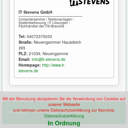
IT Stevens GmbH
Computerservice \ Telefonanlagen \
Systembetreuung \ IT Lösungen \
Fachhändler der ITK-Branche
Tel:
04072370033
Straße:
Neuengammer Hausdeich
265
PLZ:
21039, Neuengamme
Email:
info@it-stevens.de
Homepage:
http://www.it-
stevens.de
Mit der Benutzung akzeptieren Sie die Verwendung von Cookies auf
unserer Webseite
und nehmen unsere Datenschutzerklärung zur Kenntnis.
Impressum
Datenschutz
Anmelden
Datenschutzerklärung
In Ordnung